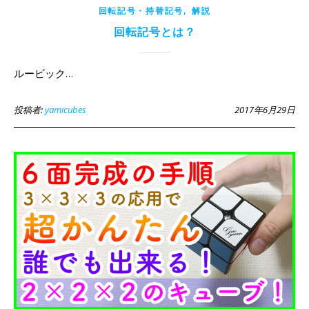
,
回転記号・持替記号
解説
回転記号とは？
ルービック…
投稿者:
yamicubes
2017年6月29日