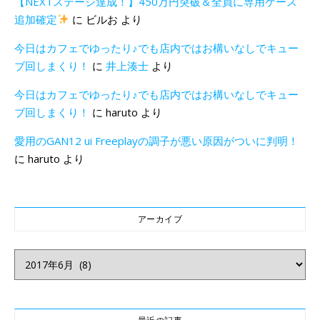
【NEXTステージ達成！】450万円突破＆全員に専用ケース
追加確定
に
ビルお
より
今日はカフェでゆったり♪でも店内ではお構いなしでキュー
ブ回しまくり！
に
井上湊士
より
今日はカフェでゆったり♪でも店内ではお構いなしでキュー
ブ回しまくり！
に
haruto
より
愛用のGAN12 ui Freeplayの調子が悪い原因がついに判明！
に
haruto
より
アーカイブ
アーカイブ