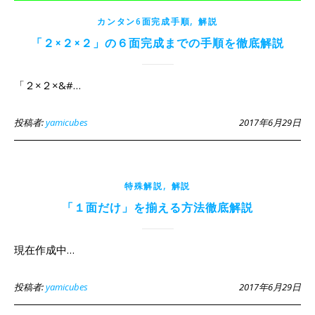
,
カンタン6面完成手順
解説
「２×２×２」の６面完成までの手順を徹底解説
「２×２×&#…
投稿者:
yamicubes
2017年6月29日
,
特殊解説
解説
「１面だけ」を揃える方法徹底解説
現在作成中…
投稿者:
yamicubes
2017年6月29日