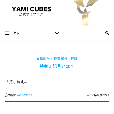
,
回転記号・持替記号
解説
持替え記号とは？
「持ち替え…
投稿者:
yamicubes
2017年6月29日