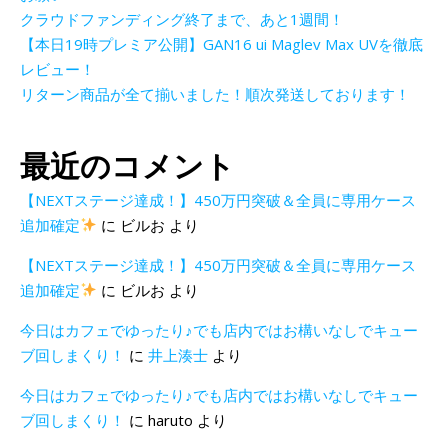
クラウドファンディング終了まで、あと1週間！
【本日19時プレミア公開】GAN16 ui Maglev Max UVを徹底
レビュー！
リターン商品が全て揃いました！順次発送しております！
最近のコメント
【NEXTステージ達成！】450万円突破＆全員に専用ケース
追加確定
に
ビルお
より
【NEXTステージ達成！】450万円突破＆全員に専用ケース
追加確定
に
ビルお
より
今日はカフェでゆったり♪でも店内ではお構いなしでキュー
ブ回しまくり！
に
井上湊士
より
今日はカフェでゆったり♪でも店内ではお構いなしでキュー
ブ回しまくり！
に
haruto
より