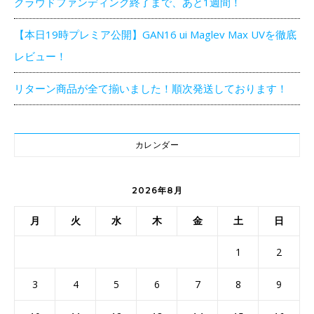
クラウドファンディング終了まで、あと1週間！
【本日19時プレミア公開】GAN16 ui Maglev Max UVを徹底
レビュー！
リターン商品が全て揃いました！順次発送しております！
カレンダー
2026年8月
月
火
水
木
金
土
日
1
2
3
4
5
6
7
8
9