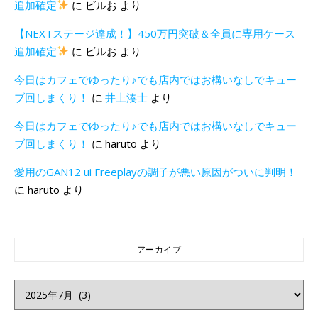
追加確定
に
ビルお
より
【NEXTステージ達成！】450万円突破＆全員に専用ケース
追加確定
に
ビルお
より
今日はカフェでゆったり♪でも店内ではお構いなしでキュー
ブ回しまくり！
に
井上湊士
より
今日はカフェでゆったり♪でも店内ではお構いなしでキュー
ブ回しまくり！
に
haruto
より
愛用のGAN12 ui Freeplayの調子が悪い原因がついに判明！
に
haruto
より
アーカイブ
アーカイブ