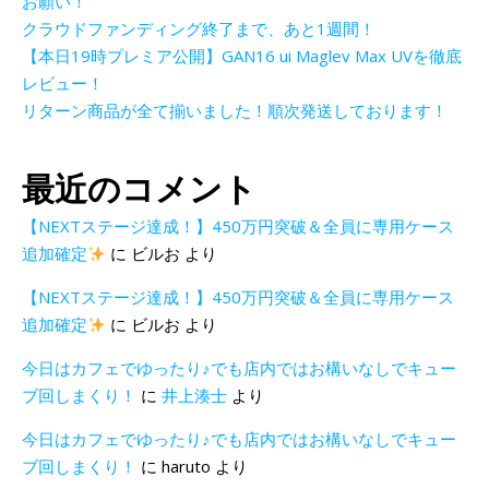
お願い！
クラウドファンディング終了まで、あと1週間！
【本日19時プレミア公開】GAN16 ui Maglev Max UVを徹底
レビュー！
リターン商品が全て揃いました！順次発送しております！
最近のコメント
【NEXTステージ達成！】450万円突破＆全員に専用ケース
追加確定
に
ビルお
より
【NEXTステージ達成！】450万円突破＆全員に専用ケース
追加確定
に
ビルお
より
今日はカフェでゆったり♪でも店内ではお構いなしでキュー
ブ回しまくり！
に
井上湊士
より
今日はカフェでゆったり♪でも店内ではお構いなしでキュー
ブ回しまくり！
に
haruto
より